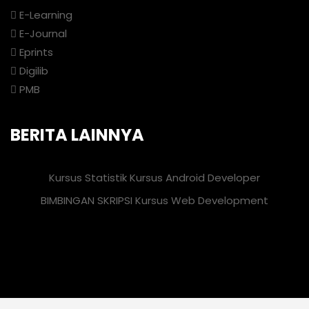
E-Learning
E-Journal
Eprints
Digilib
PMB
BERITA LAINNYA
Kursus Statistik
Kursus Android Developer
BIMBINGAN SKRIPSI
Kursus Web Development